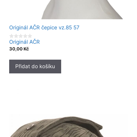
Originál AČR čepice vz.85 57
Originál AČR
0
o
30,00
Kč
u
t
o
f
Přidat do košíku
5