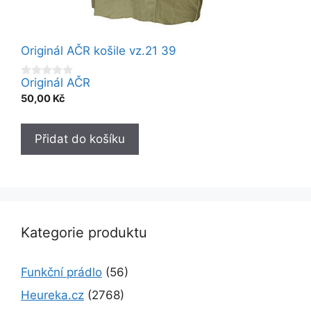
Originál AČR košile vz.21 39
Originál AČR
0
o
50,00
Kč
u
t
o
f
Přidat do košíku
5
Kategorie produktu
Funkční prádlo
(56)
Heureka.cz
(2768)