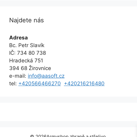
Najdete nás
Adresa
Bc. Petr Slavík
IČ: 734 80 738
Hradecká 751
394 68 Žirovnice
e-mail:
info@aasoft.cz
tel:
+420566466270
+420216216480
Přidat do košíku
7.190,00
Kč
© 2026Armyshop zbraně a střelivo.