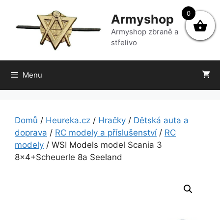
Přeskočit
0
Armyshop
na
obsah
Armyshop zbraně a
střelivo
Menu
Domů
/
Heureka.cz
/
Hračky
/
Dětská auta a
doprava
/
RC modely a příslušenství
/
RC
modely
/ WSI Models model Scania 3
8×4+Scheuerle 8a Seeland