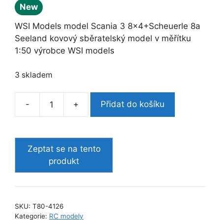
New
WSI Models model Scania 3 8×4+Scheuerle 8a
Seeland kovový sběratelský model v měřítku
1:50 výrobce WSI models
3 skladem
-
+
Přidat do košíku
WSI
Models
model
Scania
3
8x4+Scheuerle
8a
Seeland
SKU:
T80-4126
množství
Kategorie:
RC modely