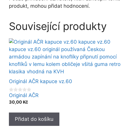
produkt, mohou přidat hodnocení.
Související produkty
Originál AČR kapuce vz.60
Originál AČR
0
o
30,00
Kč
u
t
o
f
Přidat do košíku
5