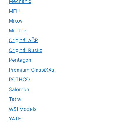
Mechanix
MFH
Mikov
Mil-Tec
Originál AČR
Originál Rusko
Pentagon
Premium ClassiXXs
ROTHCO
Salomon
Tatra
WSI Models
YATE