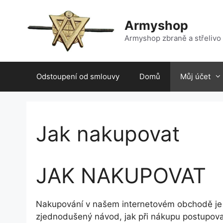
Přeskočit
na
Armyshop
obsah
Armyshop zbraně a střelivo
Odstoupení od smlouvy
Domů
Můj účet
Jak nakupovat
JAK NAKUPOVAT
Nakupování v našem internetovém obchodě je
zjednodušený návod, jak při nákupu postupova