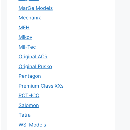
MarGe Models
Mechanix
MFH
Mikov
Mil-Tec
Originál AČR
Originál Rusko
Pentagon
Premium ClassiXXs
ROTHCO
Salomon
Tatra
WSI Models