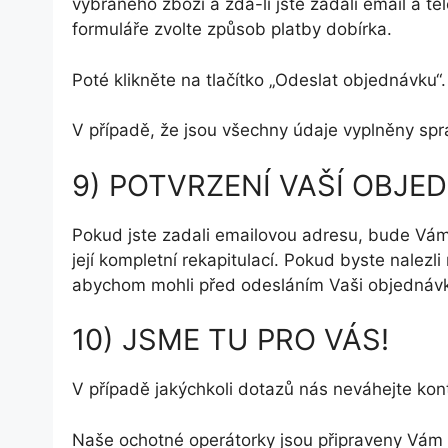
vybraného zboží a zda-li jste zadali email a tel
formuláře zvolte způsob platby dobírka.
Poté klikněte na tlačítko „Odeslat objednávku“.
V případě, že jsou všechny údaje vyplněny s
9) POTVRZENÍ VAŠÍ OBJE
Pokud jste zadali emailovou adresu, bude Vám
její kompletní rekapitulací. Pokud byste nalezl
abychom mohli před odesláním Vaši objednávk
10) JSME TU PRO VÁS!
V případě jakýchkoli dotazů nás neváhejte kon
Naše ochotné operátorky jsou připraveny Vám 