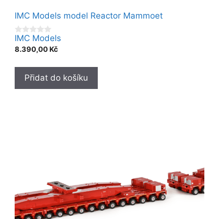
IMC Models model Reactor Mammoet
IMC Models
0
o
8.390,00
Kč
u
t
o
f
Přidat do košíku
5