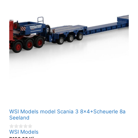
WSI Models model Scania 3 8×4+Scheuerle 8a
Seeland
WSI Models
0
o