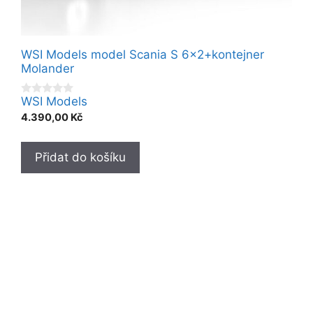
WSI Models model Scania S 6×2+kontejner
Molander
WSI Models
0
o
4.390,00
Kč
u
t
o
f
Přidat do košíku
5