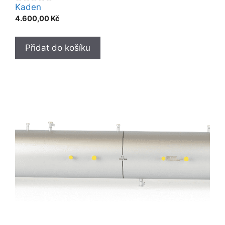
Kaden
0
o
4.600,00
Kč
u
t
o
f
Přidat do košíku
5