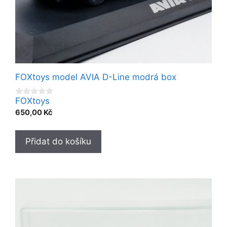
FOXtoys model AVIA D-Line modrá box
FOXtoys
0
o
650,00
Kč
u
t
o
f
Přidat do košíku
5