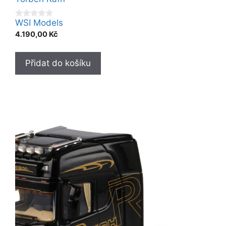
WSI Models
0
o
4.190,00
Kč
u
t
o
f
Přidat do košíku
5