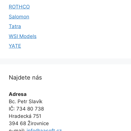
ROTHCO
Salomon
Tatra
WSI Models
YATE
Najdete nás
Adresa
Bc. Petr Slavík
IČ: 734 80 738
Hradecká 751
394 68 Žirovnice
e-mail:
info@aasoft.cz