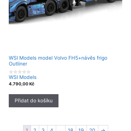
WSI Models model Volvo FH5+návěs frigo
Outliner
WSI Models
0
o
4.790,00
Kč
u
t
o
f
Přidat do košíku
5
1
2
3
4
…
18
19
20
→