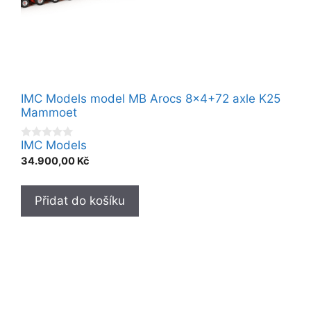
IMC Models model MB Arocs 8×4+72 axle K25
Mammoet
IMC Models
0
o
34.900,00
Kč
u
t
o
f
Přidat do košíku
5