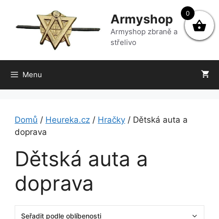
Přeskočit
0
Armyshop
na
obsah
Armyshop zbraně a
střelivo
Menu
Domů
/
Heureka.cz
/
Hračky
/ Dětská auta a
doprava
Dětská auta a
doprava