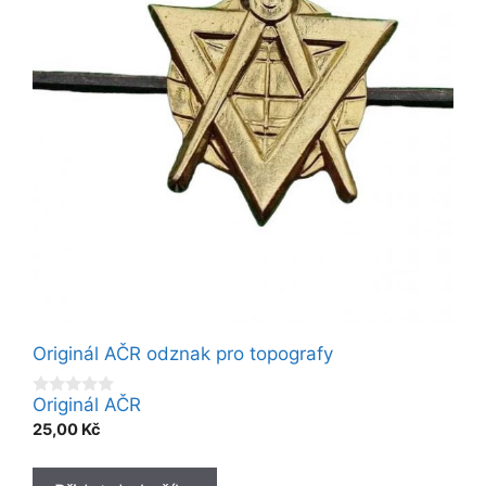
Originál AČR odznak pro topografy
Originál AČR
0
o
25,00
Kč
u
t
o
f