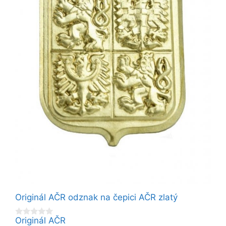
Originál AČR odznak na čepici AČR zlatý
Originál AČR
0