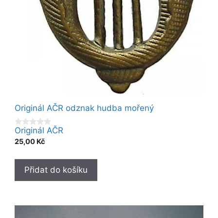
Originál AČR odznak hudba mořený
Originál AČR
0
o
25,00
Kč
u
t
o
f
Přidat do košíku
5