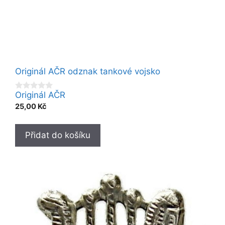
Originál AČR odznak tankové vojsko
Originál AČR
0
o
25,00
Kč
u
t
o
f
Přidat do košíku
5