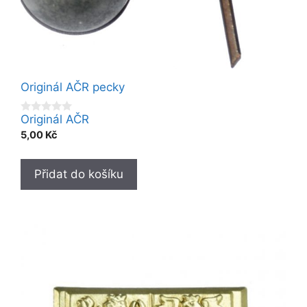
Originál AČR pecky
Originál AČR
0
o
5,00
Kč
u
t
o
f
Přidat do košíku
5