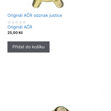
Originál AČR odznak justice
Originál AČR
0
o
25,00
Kč
u
t
o
f
Přidat do košíku
5