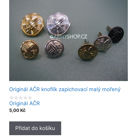
Originál AČR knoflík zapichovací malý mořený
Originál AČR
0
o
5,00
Kč
u
t
o
f
Přidat do košíku
5