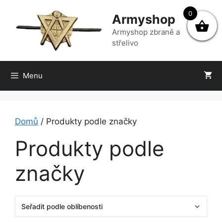
Přeskočit
0
Armyshop
na
obsah
Armyshop zbraně a
střelivo
Menu
Domů
/ Produkty podle značky
Produkty podle
značky