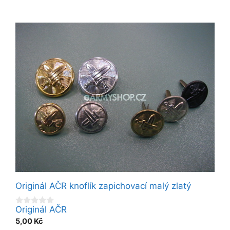
Originál AČR knoflík zapichovací malý zlatý
Originál AČR
0
o
5,00
Kč
u