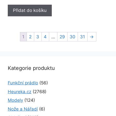
t
o
f
Přidat do košíku
5
1
2
3
4
…
29
30
31
→
Kategorie produktu
Funkční prádlo
(56)
Heureka.cz
(2768)
Modely
(124)
Nože a Nářadí
(6)