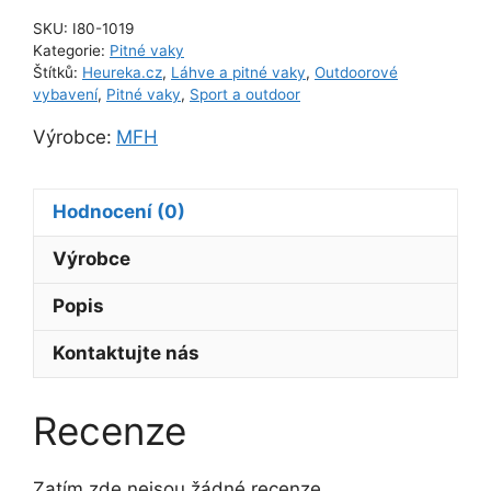
SKU:
I80-1019
Kategorie:
Pitné vaky
Štítků:
Heureka.cz
,
Láhve a pitné vaky
,
Outdoorové
vybavení
,
Pitné vaky
,
Sport a outdoor
Výrobce:
MFH
Hodnocení (0)
Výrobce
Popis
Kontaktujte nás
Recenze
Zatím zde nejsou žádné recenze.