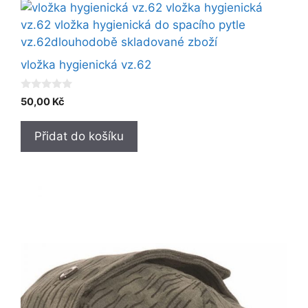
vložka hygienická vz.62
0
50,00
Kč
o
u
t
Přidat do košíku
o
f
5