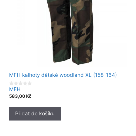
MFH kalhoty dětské woodland XL (158-164)
MFH
0
o
583,00
Kč
u
t
o
f
Přidat do košíku
5