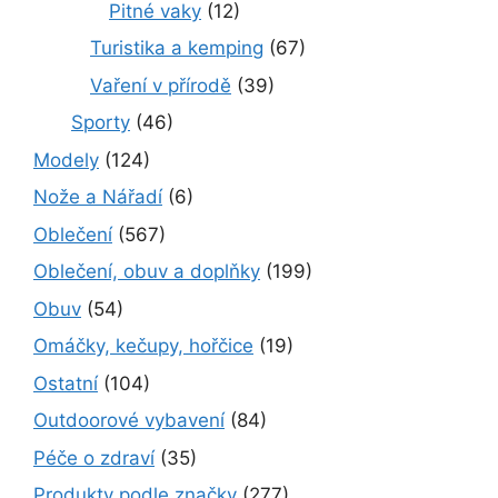
Pitné vaky
(12)
Turistika a kemping
(67)
Vaření v přírodě
(39)
Sporty
(46)
Modely
(124)
Nože a Nářadí
(6)
Oblečení
(567)
Oblečení, obuv a doplňky
(199)
Obuv
(54)
Omáčky, kečupy, hořčice
(19)
Ostatní
(104)
Outdoorové vybavení
(84)
Péče o zdraví
(35)
Produkty podle značky
(277)