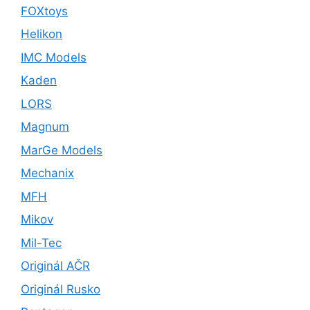
FOXtoys
Helikon
IMC Models
Kaden
LORS
Magnum
MarGe Models
Mechanix
MFH
Mikov
Mil-Tec
Originál AČR
Originál Rusko