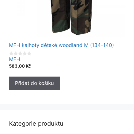
MFH kalhoty dětské woodland M (134-140)
MFH
0
o
583,00
Kč
u
t
o
f
Přidat do košíku
5
Kategorie produktu