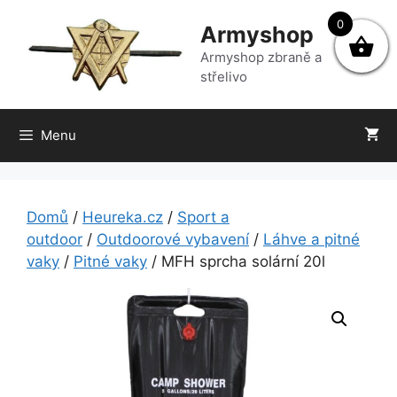
Přeskočit
0
Armyshop
na
obsah
Armyshop zbraně a
střelivo
Menu
Domů
/
Heureka.cz
/
Sport a
outdoor
/
Outdoorové vybavení
/
Láhve a pitné
vaky
/
Pitné vaky
/ MFH sprcha solární 20l