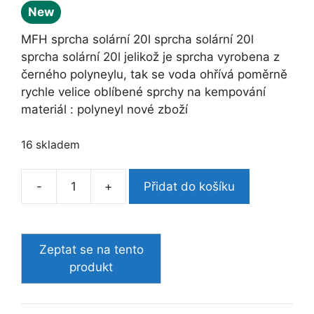
New
MFH sprcha solární 20l sprcha solární 20l
sprcha solární 20l jelikož je sprcha vyrobena z
černého polyneylu, tak se voda ohřívá poměrně
rychle velice oblíbené sprchy na kempování
materiál : polyneyl nové zboží
16 skladem
-
+
Přidat do košíku
MFH
sprcha
solární
20l
množství