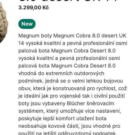
3.299,00
Kč
New
Magnum boty Magnum Cobra 8.0 desert UK
14 vysoká kvalitní a pevná profesionální osmi
palcová bota Magnum Cobra Desert 8.0
vysoká kvalitní a pevná profesionální osmi
palcová bota Magnum Cobra Desert 8.0
vhodná do extremních outdorových
podmínek. jedná se o velmi lehkou bojovou
obuv, která je konstruovaná pro rychlost, což
je ideální jak pro vojenské tak i civilní použití
boty jsou vybaveny Blücher šněrovacím
systémem, který umožňuje více nastavení,
poskytuje lepší komfort utažení bota
neobsahuje kovové části, jsou vhodné pro
použití na letišti oděruvzdorný podpatek,