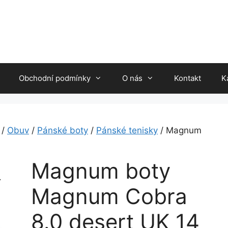
Obchodní podmínky
O nás
Kontakt
K
/
Obuv
/
Pánské boty
/
Pánské tenisky
/ Magnum
Magnum boty
Magnum Cobra
8.0 desert UK 14