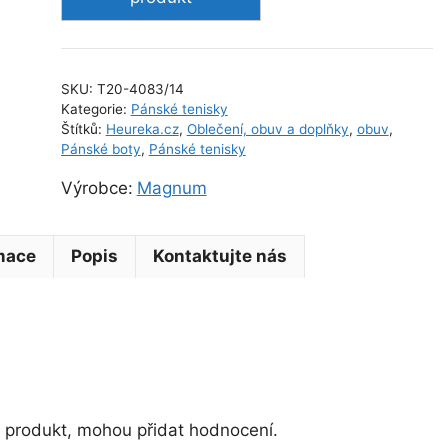
desert
UK
14
SKU:
T20-4083/14
množství
Kategorie:
Pánské tenisky
Štítků:
Heureka.cz
,
Oblečení, obuv a doplňky
,
obuv
,
Pánské boty
,
Pánské tenisky
Výrobce:
Magnum
rmace
Popis
Kontaktujte nás
to produkt, mohou přidat hodnocení.