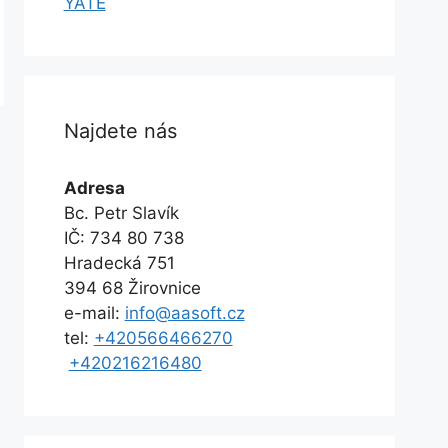
YATE
Najdete nás
Adresa
Bc. Petr Slavík
IČ: 734 80 738
Hradecká 751
394 68 Žirovnice
e-mail:
info@aasoft.cz
tel:
+420566466270
+420216216480