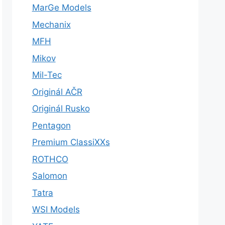
MarGe Models
Mechanix
MFH
Mikov
Mil-Tec
Originál AČR
Originál Rusko
Pentagon
Premium ClassiXXs
ROTHCO
Salomon
Tatra
WSI Models