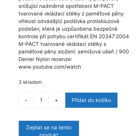
snižující nadměrné opotřebení M-PACT
tvarované vkládací stélky z paměťové pěny
vlhkost odvádějící podšívka protiskluzová
podešev, která je uzpůsobena bezpečné
kontrole při pohybu certifikát EN 20347:2004
M-PACT tvarované vkládací stélky s
paměťové pěny složení: semišová ušeň / 900
Denier Nylon recenze:
www.youtube.com/watch
3 skladem
-
+
Přidat do košíku
Magnum
boty
Magnum
Cobra
8.0