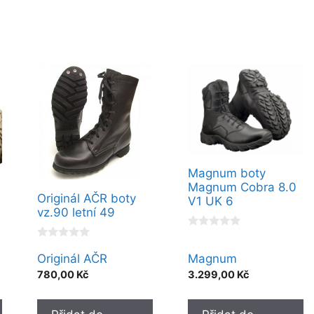
Magnum boty
Magnum Cobra 8.0
Originál AČR boty
V1 UK 6
vz.90 letní 49
0
o
0
u
o
Originál AČR
Magnum
t
u
780,00
Kč
3.299,00
Kč
o
t
f
o
5
f
5