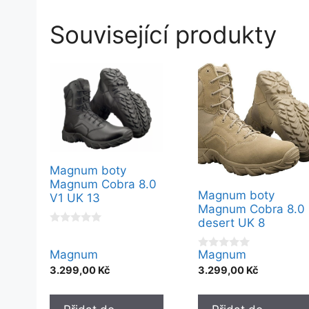
Související produkty
Magnum boty
Magnum Cobra 8.0
Magnum boty
V1 UK 13
Magnum Cobra 8.0
desert UK 8
0
o
u
Magnum
Magnum
0
t
o
3.299,00
Kč
3.299,00
Kč
o
u
f
t
5
o
f