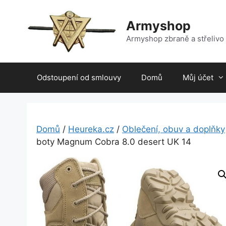
Přeskočit
na
Armyshop
obsah
Armyshop zbraně a střelivo
Odstoupení od smlouvy
Domů
Můj účet
Domů
/
Heureka.cz
/
Oblečení, obuv a doplňky
boty Magnum Cobra 8.0 desert UK 14