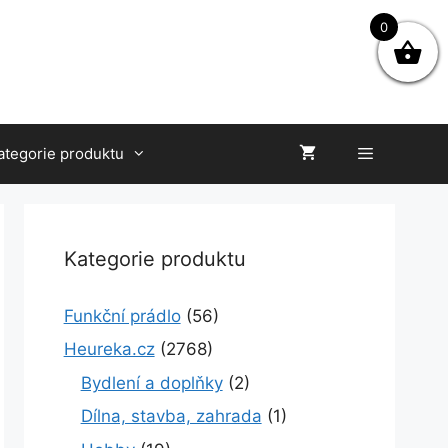
Magnum
0
Cobra
8.0
desert
UK
14
množství
ategorie produktu
Kategorie produktu
Funkční prádlo
(56)
Heureka.cz
(2768)
Bydlení a doplňky
(2)
Dílna, stavba, zahrada
(1)